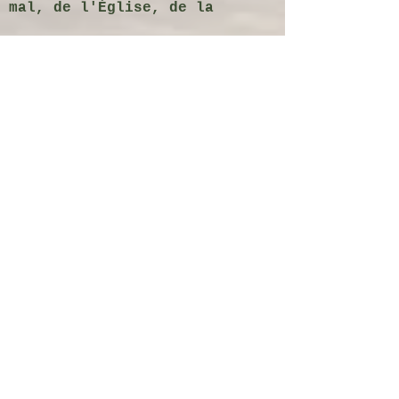
mal, de l'Église, de la
sanctification, de la vie
future, etc.
« Mais la nourriture solide
est pour les hommes faits,
pour ceux dont le jugement
est exercé par l'usage à