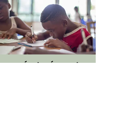
Une Équipe Éducation
chrétienne chargée de
l’intégration de nos
enfants et de nos
jeunes à la vie
chrétienne,