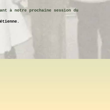
ant à notre prochaine session du
étienne.