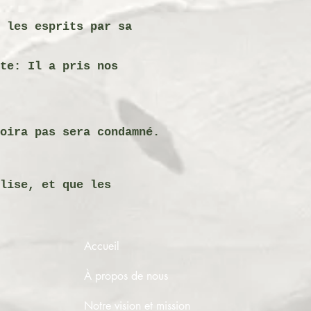
 les esprits par sa
te: Il a pris nos
oira pas sera condamné.
lise, et que les
Accueil
À propos de nous
Notre vision et mission